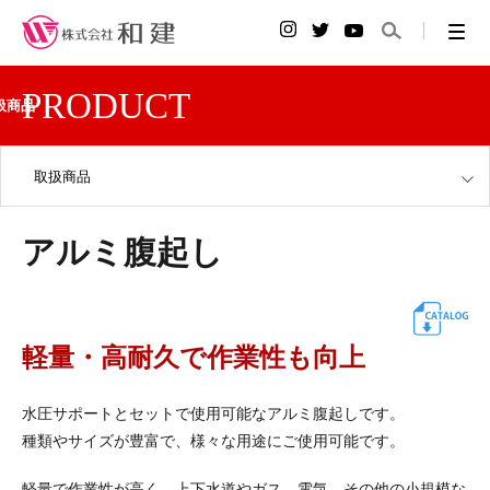
PRODUCT
扱商品
取扱商品
アルミ腹起し
軽量・高耐久で作業性も向上
水圧サポートとセットで使用可能なアルミ腹起しです。
種類やサイズが豊富で、様々な用途にご使用可能です。
軽量で作業性が高く、上下水道やガス、電気、その他の小規模な