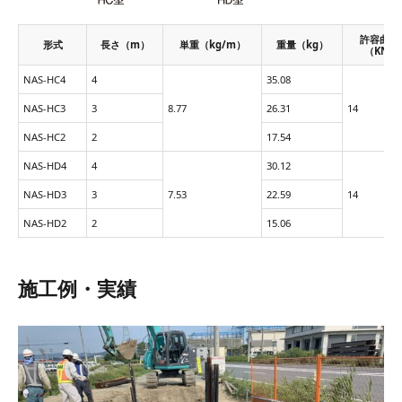
許容曲げ
形式
長さ（m）
単重（kg/m）
重量（kg）
（KN/c
NAS-HC4
4
35.08
NAS-HC3
3
8.77
26.31
14
NAS-HC2
2
17.54
NAS-HD4
4
30.12
NAS-HD3
3
7.53
22.59
14
NAS-HD2
2
15.06
施工例・実績