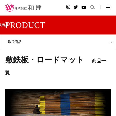
PRODUCT
扱商品
取扱商品
敷鉄板・ロードマット
商品一
覧