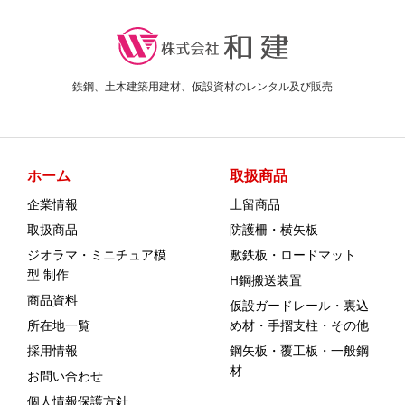
鉄鋼、土木建築用建材、仮設資材のレンタル及び販売
ホーム
取扱商品
企業情報
土留商品
取扱商品
防護柵・横矢板
ジオラマ・ミニチュア模
敷鉄板・ロードマット
型 制作
H鋼搬送装置
商品資料
仮設ガードレール・裏込
所在地一覧
め材・手摺支柱・その他
採用情報
鋼矢板・覆工板・一般鋼
材
お問い合わせ
個人情報保護方針