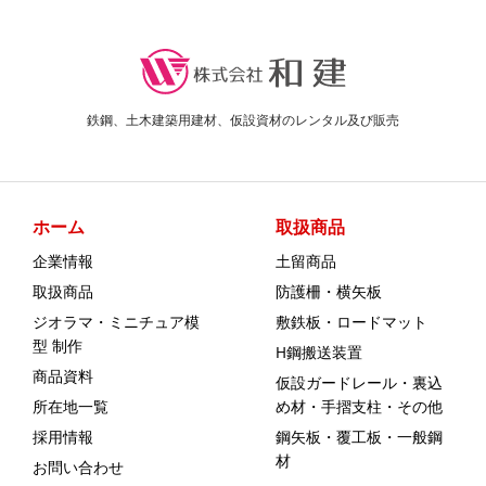
鉄鋼、土木建築用建材、仮設資材のレンタル及び販売
ホーム
取扱商品
企業情報
土留商品
取扱商品
防護柵・横矢板
ジオラマ・ミニチュア模
敷鉄板・ロードマット
型 制作
H鋼搬送装置
商品資料
仮設ガードレール・裏込
所在地一覧
め材・手摺支柱・その他
採用情報
鋼矢板・覆工板・一般鋼
材
お問い合わせ