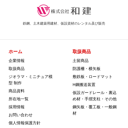
鉄鋼、土木建築用建材、仮設資材のレンタル及び販売
ホーム
取扱商品
企業情報
土留商品
取扱商品
防護柵・横矢板
ジオラマ・ミニチュア模
敷鉄板・ロードマット
型 制作
H鋼搬送装置
商品資料
仮設ガードレール・裏込
所在地一覧
め材・手摺支柱・その他
採用情報
鋼矢板・覆工板・一般鋼
材
お問い合わせ
個人情報保護方針